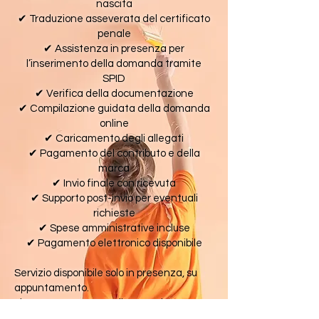
nascita
✔ Traduzione asseverata del certificato
penale
✔ Assistenza in presenza per
l’inserimento della domanda tramite
SPID
✔ Verifica della documentazione
✔ Compilazione guidata della domanda
online
✔ Caricamento degli allegati
✔ Pagamento del contributo e della
marca
✔ Invio finale con ricevuta
✔ Supporto post-invio per eventuali
richieste
✔ Spese amministrative incluse
✔ Pagamento elettronico disponibile
Servizio disponibile solo in presenza, su
appuntamento.
Lingue supportate: Italiano, Inglese,
Spagnolo, Francese, Tedesco,